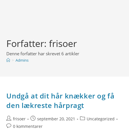
Forfatter:
frisoer
Denne forfatter har skrevet 6 artikler
>
Admins
Undgå at dit hår knækker og få
den lækreste hårpragt
Post
Post
Post
frisoer
september 20, 2021
Uncategorized
author:
published:
category:
Post
0 kommentarer