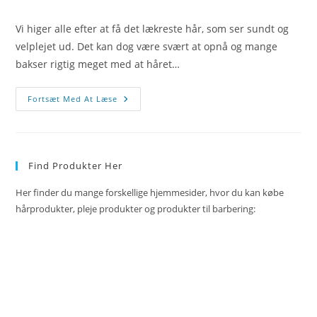
comments:
Vi higer alle efter at få det lækreste hår, som ser sundt og
velplejet ud. Det kan dog være svært at opnå og mange
bakser rigtig meget med at håret…
Undgå
Fortsæt Med At Læse
At
Dit
Hår
Knækker
Og
Få
Find Produkter Her
Den
Lækreste
Hårpragt
Her finder du mange forskellige hjemmesider, hvor du kan købe
hårprodukter, pleje produkter og produkter til barbering: