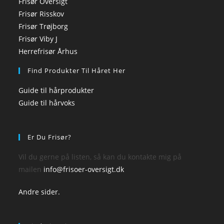
Frisør Oversigt
Frisør Risskov
Frisør Trøjborg
Frisør Viby J
Herrefrisør Århus
Find Produkter Til Håret Her
Guide til hårprodukter
Guide til hårvoks
Er Du Frisør?
Vil du gerne på listen, så kan du kontakte mig på
mailen
info@frisoer-oversigt.dk
Andre sider.