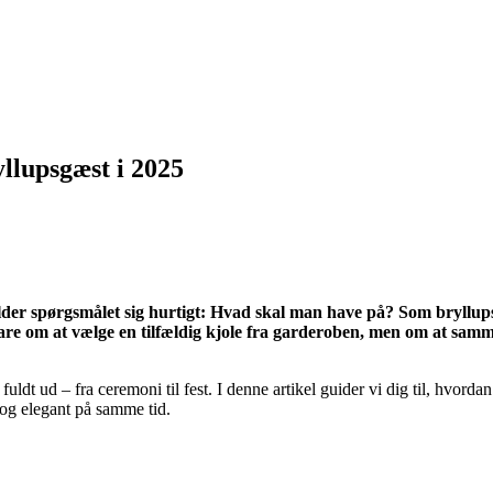
yllupsgæst i 2025
lder spørgsmålet sig hurtigt: Hvad skal man have på? Som bryllupsg
 bare om at vælge en tilfældig kjole fra garderoben, men om at samm
 fuldt ud – fra ceremoni til fest. I denne artikel guider vi dig til, hvor
og elegant på samme tid.