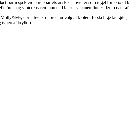
et bør respektere brudeparrets ønsker – hvid er som regel forbeholdt brud
terårets og vinterens ceremonier. Uanset sæsonen findes der masser af flot
lly&My, der tilbyder et bredt udvalg af kjoler i forskellige længder, sn
g typen af bryllup.