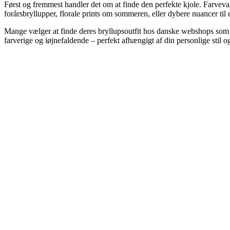
Først og fremmest handler det om at finde den perfekte kjole. Farvevalg
forårsbryllupper, florale prints om sommeren, eller dybere nuancer til ef
Mange vælger at finde deres bryllupsoutfit hos danske webshops som Mo
farverige og iøjnefaldende – perfekt afhængigt af din personlige stil o