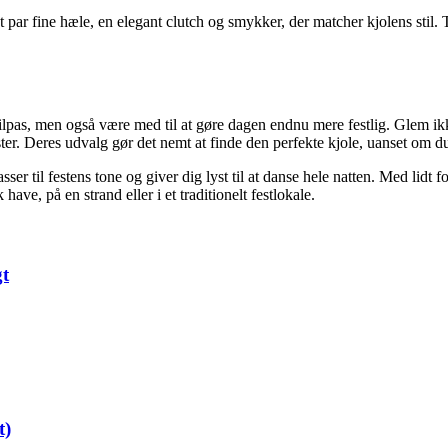
t par fine hæle, en elegant clutch og smykker, der matcher kjolens stil. Ti
ilpas, men også være med til at gøre dagen endnu mere festlig. Glem ikke, 
. Deres udvalg gør det nemt at finde den perfekte kjole, uanset om du
ser til festens tone og giver dig lyst til at danse hele natten. Med lid
ave, på en strand eller i et traditionelt festlokale.
gt
t)